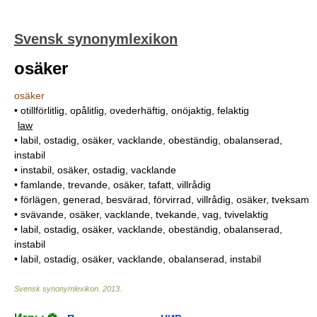
Svensk synonymlexikon
osäker
osäker
• otillförlitlig, opålitlig, ovederhäftig, onöjaktig, felaktig
law
• labil, ostadig, osäker, vacklande, obeständig, obalanserad,
instabil
• instabil, osäker, ostadig, vacklande
• famlande, trevande, osäker, tafatt, villrådig
• förlägen, generad, besvärad, förvirrad, villrådig, osäker, tveksam
• svävande, osäker, vacklande, tvekande, vag, tvivelaktig
• labil, ostadig, osäker, vacklande, obeständig, obalanserad,
instabil
• labil, ostadig, osäker, vacklande, obalanserad, instabil
Svensk synonymlexikon
.
2013
.