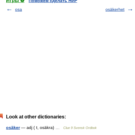
Игры ⚽
Поможем сделать НИР
osa
osäkerhet
Look at other dictionaries:
osäker
— adj ( t, osäkra) …
Clue 9 Svensk Ordbok