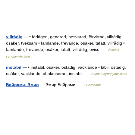
villrådig
— • förlägen, generad, besvärad, förvirrad, villrådig,
osäker, tveksam • famlande, trevande, osäker, tafatt, villrådig •
famlande, trevande, osäker, tafatt, villrådig, oviss …
Svensk
synonymlexikon
instabil
— • instabil, osäker, ostadig, vacklande • labil, ostadig,
osäker, vacklande, obalanserad, instabil …
Svensk synonymlexikon
Байрами, Эмир
— Эмир Байрами …
Википедия